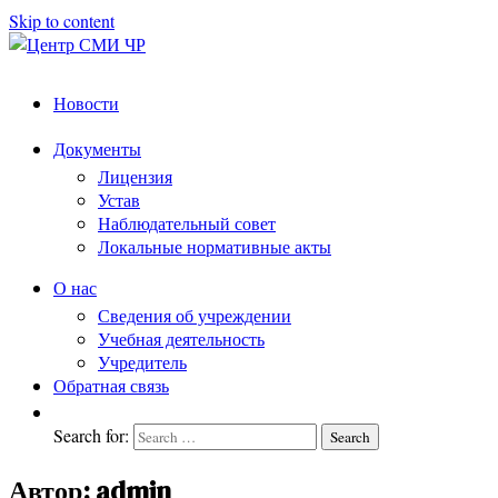
Skip to content
Центр
подготовка
Новости
и
СМИ
переподготовка
ЧР
Документы
работников
Лицензия
СМИ
Устав
Наблюдательный совет
Локальные нормативные акты
О нас
Сведения об учреждении
Учебная деятельность
Учредитель
Обратная связь
Search for:
Search
Автор:
admin