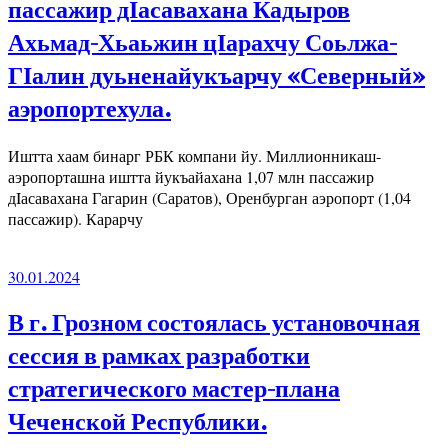
пассажир дӀасавахана Кадыров
Ахьмад-Хьаьжин цӀарахчу Соьлжа-
ГӀалин дуьненайукъарчу «Северный»
аэропортехула.
Иштта хаам бинарг РБК компани йу. Миллионникаш-
аэропорташна иштта йукъайахана 1,07 млн пассажир
дIасавахана Гагарин (Саратов), Оренбурган аэропорт (1,04
пассажир). Карарчу
30.01.2024
В г. Грозном состоялась установочная
сессия в рамках разработки
стратегического мастер-плана
Чеченской Республики.