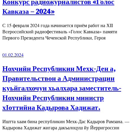
Конкурс радиожурналистов «Голос
Кавказа – 2024»
С 15 февраля 2024 года начинается приём работ на ХII
Всероссийский радиофестиваль «Голос Кавказа» памяти
Первого Президента Чеченской Республики, Героя
01.02.2024
Нохчийн Республикин Мехк-Ден а,
Правительствон а Администрацин
куьйгалхочун хьалхара заместитель-
Нохчийн Республикин министр
хӀоттийна Кадырова Хадижат.
Иштта хаам бина республикин Мехк-Дас Кадыров Рамзана. —
Кадырова Хадижат жигара дакъалоцуш йу Йерригроссин