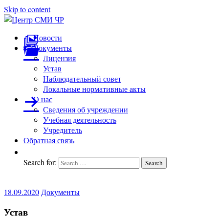
Skip to content
Центр
подготовка
Новости
и
Документы
СМИ
переподготовка
Лицензия
ЧР
работников
Устав
СМИ
Наблюдательный совет
Локальные нормативные акты
О нас
Сведения об учреждении
Учебная деятельность
Учредитель
Обратная связь
Search for:
Search
18.09.2020
Документы
Устав