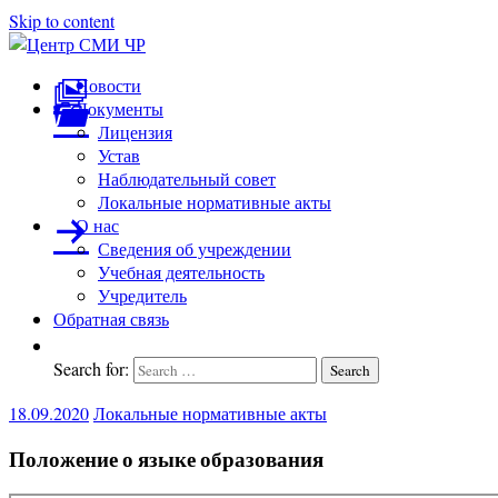
Skip to content
Центр
подготовка
Новости
и
Документы
СМИ
переподготовка
Лицензия
ЧР
работников
Устав
СМИ
Наблюдательный совет
Локальные нормативные акты
О нас
Сведения об учреждении
Учебная деятельность
Учредитель
Обратная связь
Search for:
Search
18.09.2020
Локальные нормативные акты
Положение о языке образования