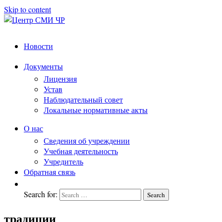
Skip to content
Центр
подготовка
Новости
и
СМИ
переподготовка
ЧР
Документы
работников
Лицензия
СМИ
Устав
Наблюдательный совет
Локальные нормативные акты
О нас
Сведения об учреждении
Учебная деятельность
Учредитель
Обратная связь
Search for:
Search
традиции