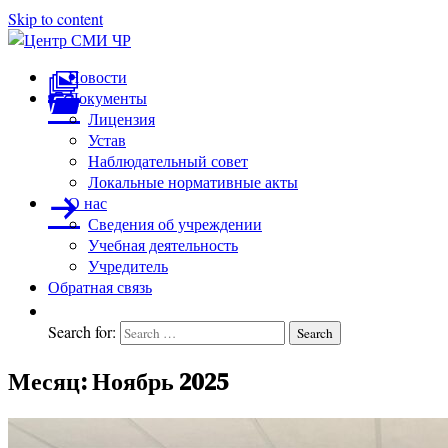
Skip to content
Центр
подготовка
Новости
и
Документы
СМИ
переподготовка
Лицензия
ЧР
работников
Устав
СМИ
Наблюдательный совет
Локальные нормативные акты
О нас
Сведения об учреждении
Учебная деятельность
Учредитель
Обратная связь
Search for:
Search
Месяц:
Ноябрь 2025