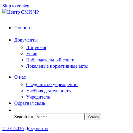
Skip to content
Центр
подготовка
Новости
и
СМИ
переподготовка
ЧР
Документы
работников
Лицензия
СМИ
Устав
Наблюдательный совет
Локальные нормативные акты
О нас
Сведения об учреждении
Учебная деятельность
Учредитель
Обратная связь
Search for:
Search
21.01.2026
Документы