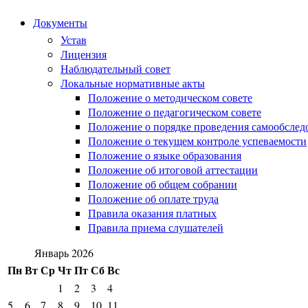
Документы
Устав
Лицензия
Наблюдательный совет
Локальные нормативные акты
Положение о методическом совете
Положение о педагогическом совете
Положение о порядке проведения самообслед
Положение о текущем контроле успеваемости
Положение о языке образования
Положение об итоговой аттестации
Положение об общем собрании
Положение об оплате труда
Правила оказания платных
Правила приема слушателей
Январь 2026
Пн
Вт
Ср
Чт
Пт
Сб
Вс
1
2
3
4
5
6
7
8
9
10
11