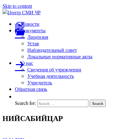
Skip to content
Центр
подготовка
Новости
и
Документы
СМИ
переподготовка
Лицензия
ЧР
работников
Устав
СМИ
Наблюдательный совет
Локальные нормативные акты
О нас
Сведения об учреждении
Учебная деятельность
Учредитель
Обратная связь
Search for:
Search
НИЙСАБИЙЦАР