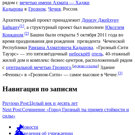
рядом с
мечетью имени Ахмата — Хаджи
Кадырова
в
Грозном
,
Чечня
, Россия.
Архитектурный проект принадлежит
Денизу Джейхуну
[
1
]
Байкану
, а структурный проект был выполнен
Юкселем
[
2
]
Конканом
.
Башни были открыты 5 октября 2011 года во
время празднования дня рождения президента Чеченской
Республики
Рамзана Ахматовича Кадырова
. «Грозный-Сити
Тауэрс» — это пятизвёздочный
небоскрёб
отель
, 40-этажный
жилой дом и комплекс бизнес-центров, расположенный рядом
[
нужна ссылка
]
с
центральной мечетью Грозного
.
Здание
[
3
]
«Феникс» в «Грозном-Сити» — самое высокое в Чечне.
Навигация по записям
Previous Post:
Целый век и десять лет
Next Post:
Сочинение «Город Грозный ты пример стойкости и
силы»
Новости
Сведения об учреждении