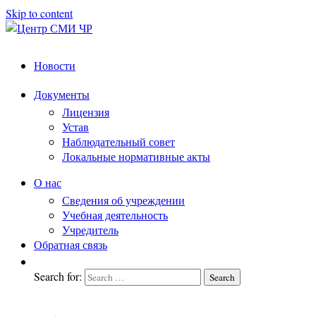
Skip to content
Центр
подготовка
Новости
и
СМИ
переподготовка
ЧР
Документы
работников
Лицензия
СМИ
Устав
Наблюдательный совет
Локальные нормативные акты
О нас
Сведения об учреждении
Учебная деятельность
Учредитель
Обратная связь
Search for:
Search