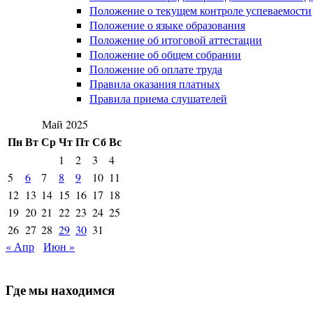
Положение о текущем контроле успеваемости
Положение о языке образования
Положение об итоговой аттестации
Положение об общем собрании
Положение об оплате труда
Правила оказания платных
Правила приема слушателей
Май 2025
Пн
Вт
Ср
Чт
Пт
Сб
Вс
1
2
3
4
5
6
7
8
9
10
11
12
13
14
15
16
17
18
19
20
21
22
23
24
25
26
27
28
29
30
31
« Апр
Июн »
Где мы находимся