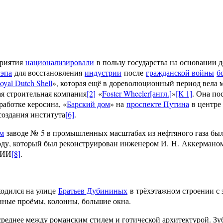
приятия
национализировали
в пользу государства на основании 
эпа
для восстановления
индустрии
после
гражданской войны
б
oyal Dutch Shell
», которая ещё в дореволюционный период вела
ая строительная компания
[2]
«
Foster Wheeler
[англ.]
»
[К 1]
. Она по
работке керосина, «
Барский дом
» на
проспекте Путина
в центре 
 создания института
[6]
.
м
заводе № 5 в промышленных масштабах из нефтяного газа был 
ду, который был реконструирован инженером И. Н. Аккерманом 
зНИИ
[8]
.
одился на улице
Братьев Дубининых
в трёхэтажном строении с
ённые проёмы, колонны, большие окна.
 среднее между романским стилем и готической архитектурой. З