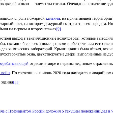
ов дверей и окон — элементы готики. Очевидно, назначение зда
н выполнял роль пожарной
каланчи
: на прилегающей территории
арный пост, на котором дежурный смотрел за всем городом. Инс
 были на первом и втором этажах
[9]
.
смотрен выход в вентиляционные воздуховоды, которые выводи
убы, связанной со всеми помещениями и обеспечивала естеств
 для химических лабораторий. Крыша здания была лёгкая, вся и
 двухстворчатые окна, двухстворчатые двери, выполненные из ду
рерабатывающей
отрасли в мире и первым нефтяным отраслевы
х войн
. По состоянию на июнь 2020 года находится в аварийном 
 здания
[11]
.
ече с Президентом России доложил о текущем положении дел в 