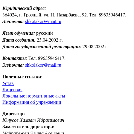
Юридический адрес:
364024, г. Грозный, ул. Н. Назарбаева, 92. Тел. 89635946417.
Эл/почта:
shkolakor@mail.ru
Язык обучения:
русский
Дата создания:
23.04.2002 г.
Дата государственной регистрации:
29.08.2002 г.
Контакты:
Тел. 89635946417.
Эл/почта:
shkolakor@mail.ru
Полезные ссылки
:
Устав
Лицензия
Локальные нормативные акты
Информация об учреждении
Директор:
Юнусов Хамзат Ибрагимович
Заместитель директора:
Майрабекова Элита Асановна