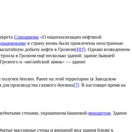
декрета
Совнаркома
«О национализации нефтяной
ольшевиками
в страну вновь были привлечены иностранные
 масштабную добычу нефти в Грозном
[4]
[5]
. Однако возведением
строила в Грозном ещё несколько зданий: здание бывшей
Грозного и «английский за́мок» — здание
получен бензин. Ранее на этой территории (в Заводском
для производства газового бензина
[7]
. В настоящее время на
 зубчатыми стенами, украшенном башенкой-
минаретом
. Здание
убчатые массивные стены и внешний вид здания ближе к