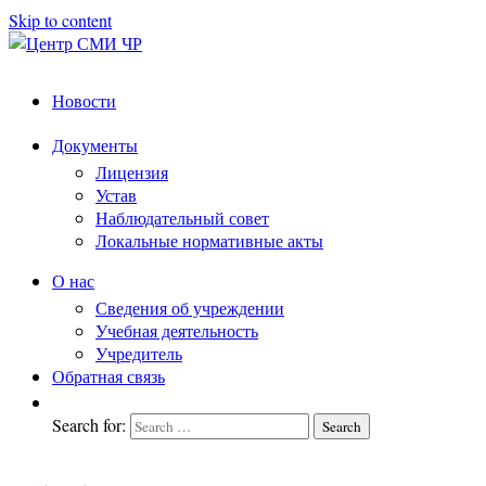
Skip to content
Центр
подготовка
Новости
и
СМИ
переподготовка
ЧР
Документы
работников
Лицензия
СМИ
Устав
Наблюдательный совет
Локальные нормативные акты
О нас
Сведения об учреждении
Учебная деятельность
Учредитель
Обратная связь
Search for:
Search