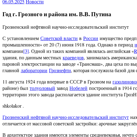
06.05.2025
Новости
Год г. Грозного и района им. В.В. Путина
Грозненский нефтяной научно-исследовательский институт
С установлением
Советской власти
в
России
имущество пред
промышленности» от 20 (7) июня 1918 года. Однако в период
н
компании
[3]
. Одной из таких компаний являлась английская «
R
здания, по данным местных
краеведов
, занималась американск
паровой электростанции на заводе «Трансмаш», два цеха по вы
главной
лаборатории
Грознефти
, которая послужила базой для
11 августа 1924 года впервые в СССР в Грозном на
газолиново
районе) был
толуоловый
завод
Нобелей
построенный в 1914 го
территории этого завода располагается здание института Гро
shkolakor .
Грозненский нефтяной научно-исследовательский институт
нах
отличается от массовой советской застройки: арочные закругл
В архитектуре здания имеются элементы средневековья, нечто