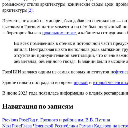
романскому стилю архитектуры, конические своды арок, проём
архитектуры
[2]
.
Элемент, похожий на минарет, был добавлен специально — о
высоким в Грозном на тот момент и на нём был постоянный пож
лаборатория была в
цокольном этаже
, а кабинеты сотрудников
Во всех помещениях в стенах в потолочной части преду
шпиля. Центральная шахта выполняла роль вытяжной тр
отсутствии принудительной вентиляции, что очень важно
без металла, без единого гвоздя. В здании были высокие
ГрозНИИ являлся одним из самых первых институтов
нефтепе
Здание сильно пострадало во время
первой
и
второй чеченски
В июне 2023 года появилась информация о планах реставрации
Навигация по записям
Previous Post:
Год г. Грозного и района им. В.В. Путина
Next Post:
Глава Чеченской Республики Рамзан Кадыров на встр