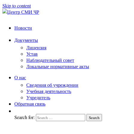
Skip to content
Центр
подготовка
Новости
и
СМИ
переподготовка
ЧР
Документы
работников
Лицензия
СМИ
Устав
Наблюдательный совет
Локальные нормативные акты
О нас
Сведения об учреждении
Учебная деятельность
Учредитель
Обратная связь
Search for:
Search