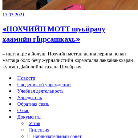
15.03.2021
«НОХЧИЙН МОТТ шуьйрачу
хаамийн гIирсашкахь»
– иштта цIе а йолуш, Нохчийн меттан денна лерина ненан
маттаца болх бечу журналистийн корматалла лакхайаккхаран
курсаш дIайолийна тахана Шуьйрачу
Новости
Сведения об учреждении
Учебная деятельность
Учредитель
Обратная связь
О нас
Документы
Устав
Лицензия
Наблюдательный совет