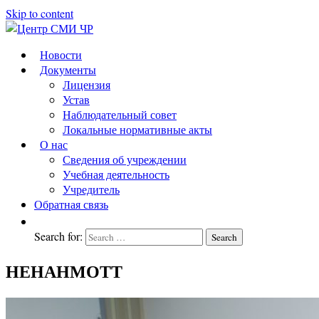
Skip to content
Центр
подготовка
Новости
и
Документы
СМИ
переподготовка
Лицензия
ЧР
работников
Устав
СМИ
Наблюдательный совет
Локальные нормативные акты
О нас
Сведения об учреждении
Учебная деятельность
Учредитель
Обратная связь
Search for:
Search
НЕНАНМОТТ