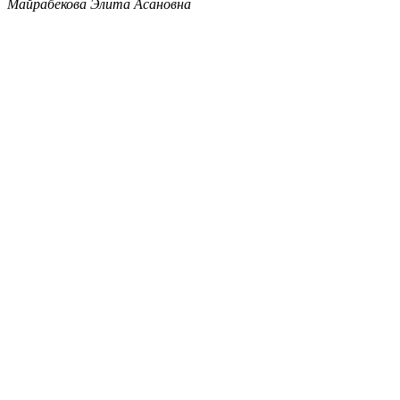
Майрабекова Элита Асановна