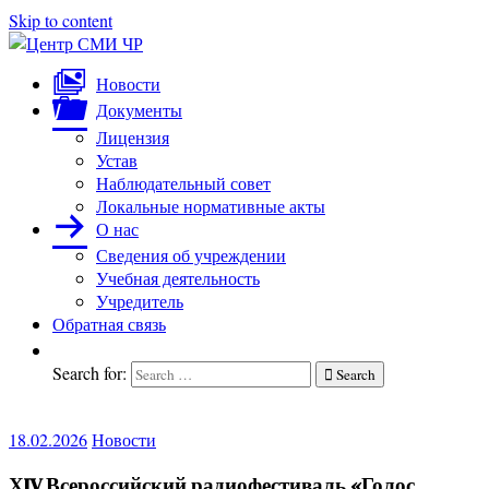
Skip to content
Центр
подготовка
Новости
и
СМИ
Документы
переподготовка
ЧР
Лицензия
работников
Устав
СМИ
Наблюдательный совет
Локальные нормативные акты
О нас
Сведения об учреждении
Учебная деятельность
Учредитель
Обратная связь
Search for:
Search
18.02.2026
Новости
ХIV Всероссийский радиофестиваль «Голос