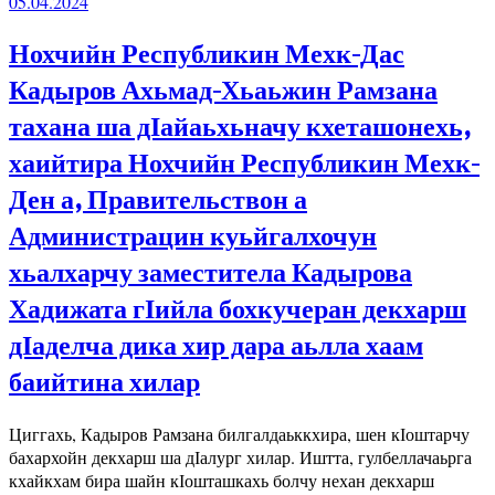
05.04.2024
Нохчийн Республикин Мехк-Дас
Кадыров Ахьмад-Хьаьжин Рамзана
тахана ша дӀайаьхьначу кхеташонехь,
хаийтира Нохчийн Республикин Мехк-
Ден а, Правительствон а
Администрацин куьйгалхочун
хьалхарчу заместитела Кадырова
Хадижата гӀийла бохкучеран декхарш
дӀаделча дика хир дара аьлла хаам
баийтина хилар
Циггахь, Кадыров Рамзана билгалдаьккхира, шен кӀоштарчу
бахархойн декхарш ша дӀалург хилар. Иштта, гулбеллачаьрга
кхайкхам бира шайн кӀошташкахь болчу нехан декхарш